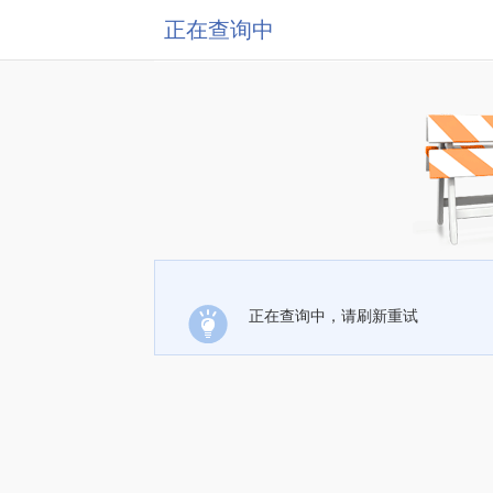
正在查询中
正在查询中，请刷新重试